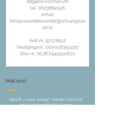
8894KH Formerum
tel: 0623884556
email:
info@vakantieboerderijjortvangoss
en.nl
KvK nr.:
97178152
Vestigingsnr.: 000008351430
Btw nr.: NL867941510B01
Mail ons!
Heeft u een vraag? Aarzel niet om
ons een bericht te sturen,
of bel
06 23884556
!
Email:
info@vakantieboerderijjortvangossen.
nl